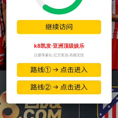
k8凯发·亚洲顶级娱乐
注册享豪礼·亿万奖池·高额无忧